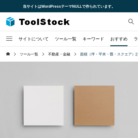
当サイトはWordPressテーマNULLで作られています。
サイトについて
ツール一覧
キーワード
おすすめ
ラ
企業概要
ツール一覧
不動産・金融
面積（坪・平米・畳・スクエア）
2
CSS
不動産
求人情報
6
HTML
時間
3
JavaScript
株
TCD
1
URL
税金
問い合わせ
1
セキュリティ
1
ロゴ
3
ローン