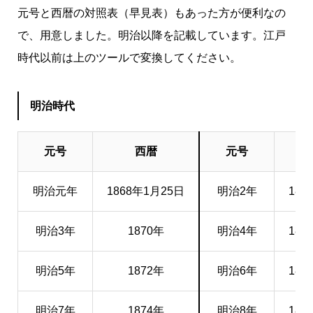
元号と西暦の対照表（早見表）もあった方が便利なの
で、用意しました。明治以降を記載しています。江戸
時代以前は上のツールで変換してください。
明治時代
元号
西暦
元号
西
明治元年
1868年1月25日
明治2年
186
明治3年
1870年
明治4年
187
明治5年
1872年
明治6年
187
明治7年
1874年
明治8年
187