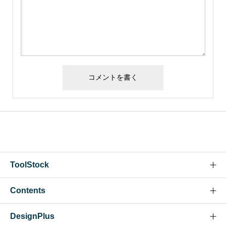
ToolStock
Contents
Tool Stockについて
お問い合わせ
DesignPlus
パスワード生成