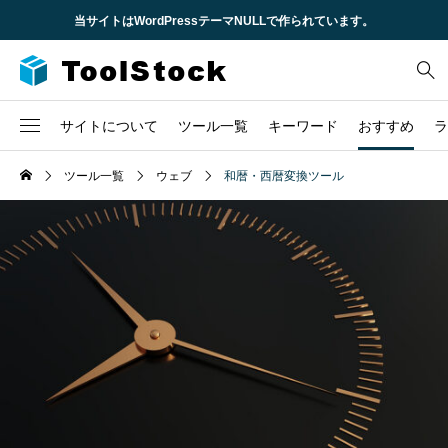
当サイトはWordPressテーマNULLで作られています。
サイトについて
ツール一覧
キーワード
おすすめ
ラ
企業概要
ツール一覧
ウェブ
和暦・西暦変換ツール
2
CSS
不動産
求人情報
6
HTML
時間
3
JavaScript
株
TCD
1
URL
税金
問い合わせ
1
セキュリティ
1
ロゴ
3
ローン