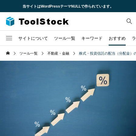
当サイトはWordPressテーマNULLで作られています。
サイトについて
ツール一覧
キーワード
おすすめ
ラ
企業概要
ツール一覧
不動産・金融
株式・投資信託の配当（分配金）
2
CSS
不動産
求人情報
6
HTML
時間
3
JavaScript
株
TCD
1
URL
税金
問い合わせ
1
セキュリティ
1
ロゴ
3
ローン