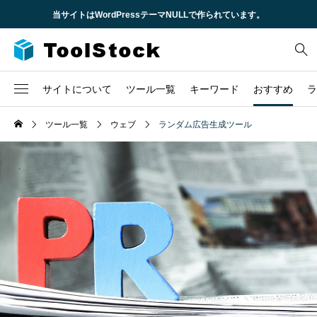
当サイトはWordPressテーマNULLで作られています。
サイトについて
ツール一覧
キーワード
おすすめ
ラ
企業概要
ツール一覧
ウェブ
ランダム広告生成ツール
2
CSS
不動産
求人情報
6
HTML
時間
3
JavaScript
株
TCD
1
URL
税金
問い合わせ
1
セキュリティ
1
ロゴ
3
ローン