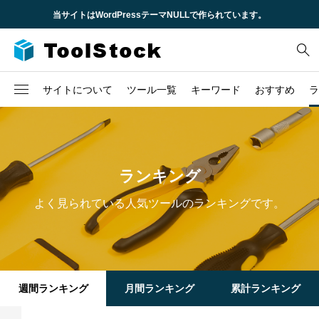
当サイトはWordPressテーマNULLで作られています。
サイトについて
ツール一覧
キーワード
おすすめ
ラ
企業概要
2
CSS
不動産
求人情報
6
HTML
時間
ランキング
3
JavaScript
株
TCD
よく見られている人気ツールのランキングです。
1
URL
税金
問い合わせ
1
セキュリティ
1
ロゴ
週間ランキング
月間ランキング
累計ランキング
3
ローン