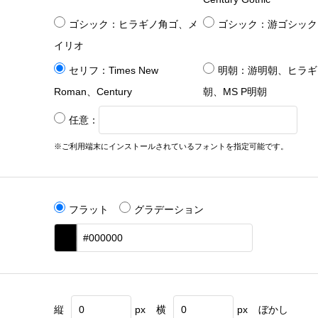
ゴシック：ヒラギノ角ゴ、メ
ゴシック：游ゴシック
イリオ
セリフ：Times New
明朝：游明朝、ヒラギ
Roman、Century
朝、MS P明朝
任意：
※ご利用端末にインストールされているフォントを指定可能です。
フラット
グラデーション
縦
px
横
px
ぼかし