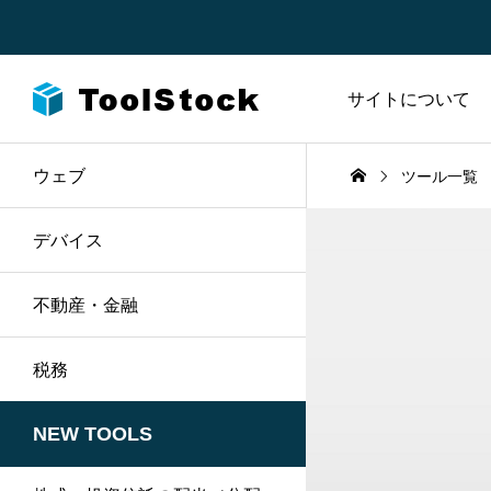
サイトについて
ウェブ
ツール一覧
CSS
2
URL
税務
デバイス
デバイス
HTML
6
セキュリテ
JavaScript
3
ロゴ
不動産・金融
税務
2023.08.20
2023.06.07
NEW TOOLS
り計
消費税の一括計算ツー
パスワード生
ル