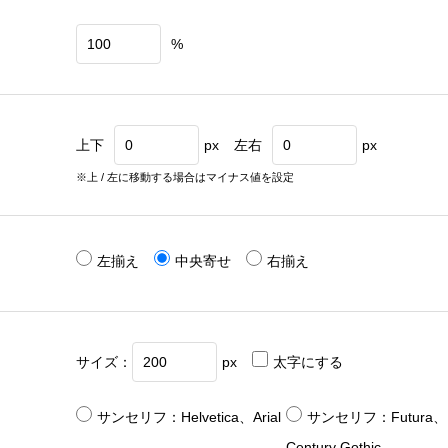
%
上下
px
左右
px
※上 / 左に移動する場合はマイナス値を設定
左揃え
中央寄せ
右揃え
サイズ：
px
太字にする
サンセリフ：Helvetica、Arial
サンセリフ：Futura、
Century Gothic