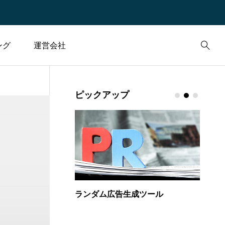
ング
運営会社
企業概要
3
株
1
金融
ウェブ
ウ
ピックアップ
求人情報
1
税金
1
TCD
2
問い合わせ
.20
2023.08.31
2
託の配当（分配金）
ランダム広告生成ツール
収益不
坪・平米・畳・
和暦・西暦変換ツール
カ
ア）計算ツール
ー