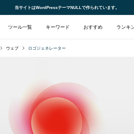
当サイトはWordPressテーマNULLで作られています。
ツール一覧
キーワード
おすすめ
ランキ
ウェブ
ロゴジェネレーター
1
ローン
ウェブ
不動産・
ィ
1
不動産
1
時間
2023.08.20
2023.08
収益不動産の利回り計算ツール
株式・投資信
成
ボタンCSS生成
面積（
の複利計算
スクエ