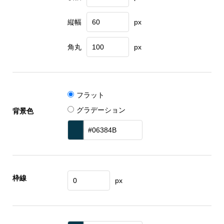
縦幅
px
角丸
px
フラット
グラデーション
背景色
枠線
px