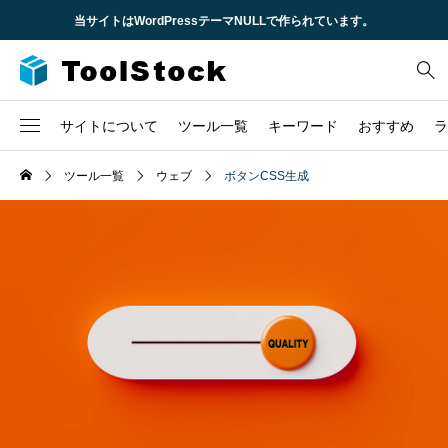
当サイトはWordPressテーマNULLで作られています。
サイトについて
ツール一覧
キーワード
おすすめ
ラ
企業概要
ツール一覧
ウェブ
ボタンCSS生成
2
CSS
不動産
求人情報
6
HTML
時間
3
JavaScript
株
TCD
1
URL
税金
問い合わせ
1
セキュリティ
1
ロゴ
3
ローン