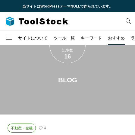
当サイトはWordPressテーマNULLで作られています。
サイトについて
ツール一覧
キーワード
おすすめ
ラ
記事数
企業概要
16
2
CSS
不動産
求人情報
6
HTML
時間
BLOG
3
JavaScript
株
TCD
1
URL
税金
問い合わせ
1
セキュリティ
1
ロゴ
不動産・金融
4
3
ローン